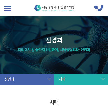
신경과
머리에서 발 끝까지 건강하게, 서울정형외과·신경과
신경과
치매
치매